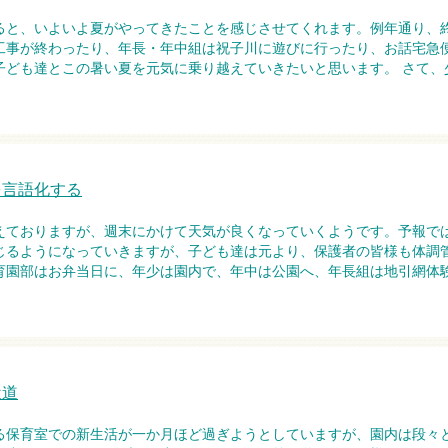
ると、いよいよ夏がやってきたことを感じさせてくれます。例年通り、
工事が終わったり、年長・年中組は祝子川に遊びに行ったり、お話宅急
子ども達とこの暑い夏を元気に乗り越えていきたいと思います。 さて、
を言語化する
えておりますが、週末にかけて天気が良くなっていくようです。予報では
じるようになっていきますが、子ども達は元より、保護者の皆様も体調
育園部はお弁当日に、年少は園内で、年中は公園へ、年長組は地引網体
近道
る保育室での新生活が一か月ほど過ぎようとしていますが、園内は段々