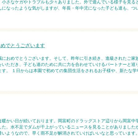
、小さなケガやトラブルも少々ありました。外で遊んでいる様子を見る
んになったような気がしますが、年長・年中児になった子ども達も、つ
おめでとうございます
誠におめでとうございます。そして、昨年に引き続き、進級されたご家
をいただき、子ども達のために共に力を合わせていけるパートナーと巡
ます。 １日からは本園で初めての集団生活をされるお子様や、新たな学
は暖かい日が続いております。岡富町のドラッグストア辺りから岡富中
した。水不足でダムが干上がっているニュースを見ることがありましたが
暑いようなので、早く雨不足が解消されていけばいいなと思っています