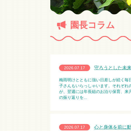
園長コラム
守ろうとした未
2026.07.17
梅雨明けとともに強い日差しが続く毎
子さんもいらっしゃいます。それぞれ
が、翌週には年長組のお泊り保育、来
の振り返りを...
心と身体を前に
2026.07.17