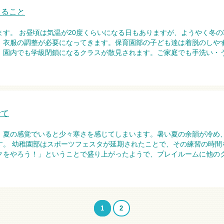
えること
す。 お昼頃は気温が20度くらいになる日もありますが、ようやく冬
。衣服の調整が必要になってきます。保育園部の子ども達は着脱のしや
、園内でも学級閉鎖になるクラスが散見されます。ご家庭でも手洗い・
せて
、夏の感覚でいると少々寒さを感じてしまいます。暑い夏の余韻が冷め
。 幼稚園部はスポーツフェスタが延期されたことで、その練習の時間を
クをやろう！」ということで盛り上がったようで、プレイルームに他のク
1
2