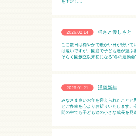
を予定し...
強さと優しさと
2026.02.14
ここ数日は穏やかで暖かい日が続いてい
は遠いですが、園庭で子ども達が遊ぶ
そらく園創立以来初になる“冬の運動会
謹賀新年
2026.01.21
みなさま良いお年を迎えられたことと
とご多幸を心よりお祈りいたします。
間の中でも子ども達の小さな成長を見逃