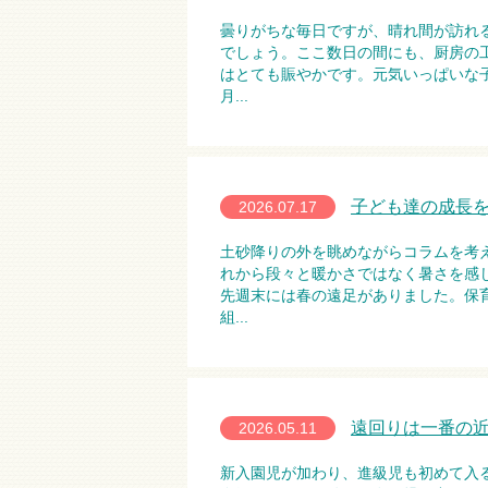
曇りがちな毎日ですが、晴れ間が訪れ
でしょう。ここ数日の間にも、厨房の
はとても賑やかです。元気いっぱいな
月...
子ども達の成長
2026.07.17
土砂降りの外を眺めながらコラムを考
れから段々と暖かさではなく暑さを感
先週末には春の遠足がありました。保
組...
遠回りは一番の
2026.05.11
新入園児が加わり、進級児も初めて入