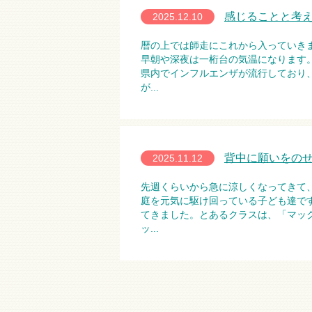
感じることと考
2025.12.10
暦の上では師走にこれから入っていきま
早朝や深夜は一桁台の気温になります
県内でインフルエンザが流行しており
が...
背中に願いをの
2025.11.12
先週くらいから急に涼しくなってきて
庭を元気に駆け回っている子ども達です
てきました。とあるクラスは、「マッ
ッ...