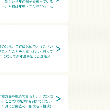
と、新しい学年の帽子を被っている
い一か月前は年中・年少児だったん
族の皆様、ご進級おめでとうござい
り合えたことを大変うれしく思って
年になって新年度を迎えた進級児
学校方面を眺めてみると、川の水位
、ここ“水郷延岡”も例外ではない
。３月には園庭の一部改造（植栽）